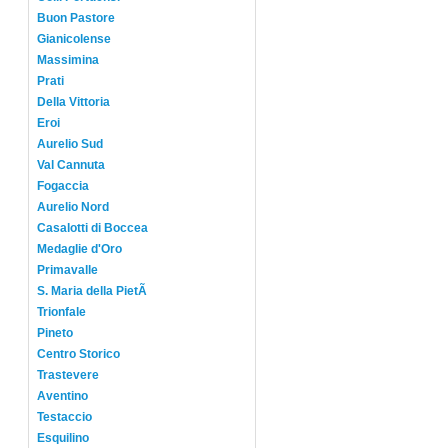
Buon Pastore
Gianicolense
Massimina
Prati
Della Vittoria
Eroi
Aurelio Sud
Val Cannuta
Fogaccia
Aurelio Nord
Casalotti di Boccea
Medaglie d'Oro
Primavalle
S. Maria della PietÃ
Trionfale
Pineto
Centro Storico
Trastevere
Aventino
Testaccio
Esquilino