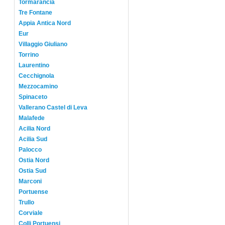
Tormarancia
Tre Fontane
Appia Antica Nord
Eur
Villaggio Giuliano
Torrino
Laurentino
Cecchignola
Mezzocamino
Spinaceto
Vallerano Castel di Leva
Malafede
Acilia Nord
Acilia Sud
Palocco
Ostia Nord
Ostia Sud
Marconi
Portuense
Trullo
Corviale
Colli Portuensi