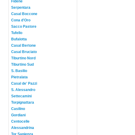
Fidene
Serpentara
Casal Boccone
Cona d'Oro
Sacco Pastore
Tufello
Bufalotta
Casal Bertone
Casal Bruciato
Tiburtino Nord
Tiburtino Sud
S. Basilio
Pietralata
Casal de' Pazzi
S. Alessandro
Settecamini
Torpignattara
Casilino
Gordiani
Centocelle
Alessandrina
Tor Sapienza